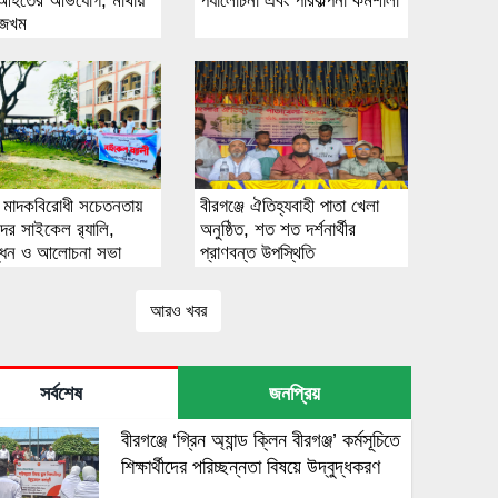
 আহতের অভিযোগ, মাথায়
পর্যালোচনা এবং পরিকল্পনা কর্মশালা
 জখম
জে মাদকবিরোধী সচেতনতায়
বীরগঞ্জে ঐতিহ্যবাহী পাতা খেলা
থীদের সাইকেল র‌্যালি,
অনুষ্ঠিত, শত শত দর্শনার্থীর
্ধন ও আলোচনা সভা
প্রাণবন্ত উপস্থিতি
আরও খবর
সর্বশেষ
জনপ্রিয়
বীরগঞ্জে ‘গ্রিন অ্যান্ড ক্লিন বীরগঞ্জ’ কর্মসূচিতে
শিক্ষার্থীদের পরিচ্ছন্নতা বিষয়ে উদ্বুদ্ধকরণ