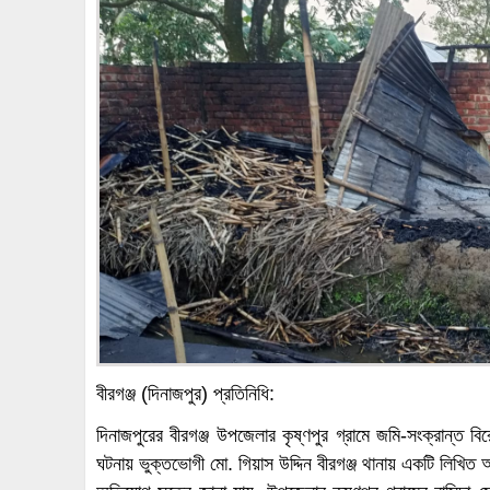
বীরগঞ্জ (দিনাজপুর) প্রতিনিধি:
দিনাজপুরের বীরগঞ্জ উপজেলার কৃষ্ণপুর গ্রামে জমি-সংক্রান্ত
ঘটনায় ভুক্তভোগী মো. গিয়াস উদ্দিন বীরগঞ্জ থানায় একটি লিখি