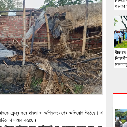
পিটিয়ে
গুরুতর
বীরগঞ্
শিক্ষার্
মানববন
অনুষ্ঠিত
 বিরোধকে কেন্দ্র করে হামলা ও অগ্নিসংযোগের অভিযোগ উঠেছে। এ
ত অভিযোগ দায়ের করেছেন।