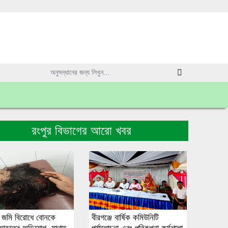
রংপুর বিভাগের আরো খবর
জে জমি বিরোধে বোনকে
বীরগঞ্জে বার্ষিক কমিউনিটি