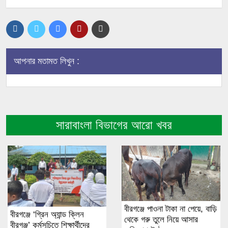
আপনার মতামত লিখুন :
সারাবাংলা বিভাগের আরো খবর
বীরগঞ্জে পাওনা টাকা না পেয়ে, বাড়ি
বীরগঞ্জে ‘গ্রিন অ্যান্ড ক্লিন
থেকে গরু তুলে নিয়ে আসার
বীরগঞ্জ’ কর্মসূচিতে শিক্ষার্থীদের