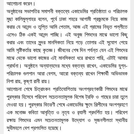
আলোচনা করেন।
অনুষ্ঠানের সভাপতির সমাপনী বক্তব্যে একাডেমির প্রতিষ্ঠাতা ও পরিচালক
মুছা কালিমুল্লাহর বলেন, পূর্বে ঢাকা শহরে আগামী প্রজন্মকে নিয়ে কাজ
করার যে আনন্দ ও তৃপ্তি আমি পেতাম, আজ এই গ্রামের নিভৃত পল্লীতে
এসেও ঠিক একই আনন্দ পাচ্ছি। এই অবুজ শিশুদের মাঝে ভালো কিছু
করার এবং তাদের সুন্দর মানসিকতা নিয়ে গড়ে তোলার এই সুযোগ পেয়ে
আমি সৃষ্টিকর্তার কাছে কৃতজ্ঞ। জীবনের শেষ দিন পর্যন্ত যেন এই শিশুদের
মাঝে থেকে ভালো কাজের এই মানসিকতা ধরে রাখতে পারি, এটাই আমার
প্রার্থনা। অনুষ্ঠানে অন্যান্যদের মধ্যে বক্তব্য রাখেন, একাডেমির যুগ্ন-
পরিচালক গুলশান আরা বেগম, আরো বক্তব্য রাখেন শিক্ষার্থী অভিভাবক
নিপা রায়, কৃষ্ণা রানী রায়।
আলোচনা শেষে চিত্রাংকন প্রতিযোগিতায় অংশগ্রহণকারী শিশুদের মাঝে
পুরস্কার হিসেবে পরিবেশ সচেতনতামূলক বিশেষ ট্রফি ও গাছের চারা তুলে
দেওয়া হয়। পুরস্কার বিতরণী শেষে একাডেমির ক্ষুদে শিল্পীদের অংশগ্রহণে
এক মনোজ্ঞ কবিতা আবৃত্তি ও নৃত্য ও র‌্যালী প্রদর্শিত হয়। পরিবেশ
রক্ষায় শিশুদের এমন সচেতনতামূলক উদ্যোগ ও সৃজনশীলতা স্থানীয়
সুধীমহলে বেশ প্রশংসিত হয়েছে।