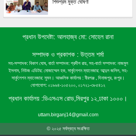
শিশুশ্রম মুক্ত ঘোষণা
বীরগঞ্জে রেকর্ডীয় রাস্তা দখলের অভিযোগ, ঘর
নির্মাণ নিয়ে দুই পক্ষের পাল্টাপাল্টি দাবি
প্রধান উপদেষ্টা:
আলহাজ্ব মো: সোহেল রানা
বীরগঞ্জে লাউগাছের জাঙ্গি কাটার অভিযোগ
সম্পাদক ও প্রকাশক :
উত্তম শর্মা
সহ-সম্পাদক: বিকাশ ঘোষ, বার্তা সম্পাদক: প্রদীপ রায়, সহ-বার্তা সম্পাদক: নাজমুল
ইসলাম, নিউজ এডিটর: মোজাম্মেল হক, সার্কুলেশন ম্যানেজার: আব্দুল জলিল, সহ-
বীরগঞ্জে গ্রাম বাংলার ঐতিহ্যবাহী ‘সাপ দিয়ে
সার্কুলেশন ম্যানেজার: সুমন। আঞ্চলিক কার্যালয় : বীরগঞ্জ , দিনাজপুর, রংপুর।
পাতা’ খেলা অনুষ্ঠিত
যোগাযোগ: ০১৯৬৪-১০৫২০০, ০১৭২১-৩৮৫৪১২
প্রধান কার্যালয় :
ডিএসএস রোড,মিরপুর ১২,ঢাকা ১০০০।
বীরগঞ্জে সন্ত্রাসী হামলার প্রতিবাদে মানববন্ধন,
দোষীদের গ্রেপ্তার ও শান্তি প্রতিষ্ঠার দাবি
uttam.birganj14@gmail.com
© ২০২৫ সর্বস্বত্ব সংরক্ষিত
বীরগঞ্জে জমি বিরোধে বোনকে পিটিয়ে আহতের