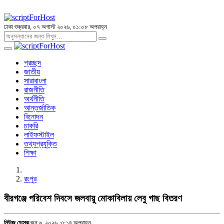
ঢাকা
শুক্রবার, ০৭ অগাস্ট ২০২৬, ০১:০৮ অপরাহ্ন
প্রচ্ছদ
জাতীয়
সারাবাংলা
রাজনীতি
অর্থনীতি
আন্তর্জাতিক
বিনোদন
চাকরি
লাইফস্টাইল
তথ্যপ্রযুক্তি
শিক্ষা
রংপুর
বীরগঞ্জে পরিবেশ দিবসে জলবায়ু মোকাবিলায় লেবু গাছ বিতরণ
নিউজ ডেস্ক
জুন ৬, ২০২৬, ৩:১৪ অপরাহ্ন