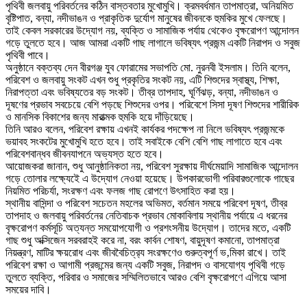
পৃথিবী জলবায়ু পরিবর্তনের কঠিন বাস্তবতার মুখোমুখি। ক্রমবর্ধমান তাপমাত্রা, অনিয়মিত
বৃষ্টিপাত, বন্যা, নদীভাঙন ও প্রাকৃতিক দুর্যোগ মানুষের জীবনকে হুমকির মুখে ফেলছে।
তাই কেবল সরকারের উদ্যোগ নয়, ব্যক্তি ও সামাজিক পর্যায় থেকেও বৃক্ষরোপণ আন্দোলন
গড়ে তুলতে হবে। আজ আমরা একটি গাছ লাগালে ভবিষ্যৎ প্রজন্ম একটি নিরাপদ ও সবুজ
পৃথিবী পাবে।
অনুষ্ঠানে বক্তব্য দেন বীরগঞ্জ যুব ফোরামের সভাপতি মো. নুরনবী ইসলাম। তিনি বলেন,
পরিবেশ ও জলবায়ু সংকট এখন শুধু প্রকৃতির সংকট নয়, এটি শিশুদের স্বাস্থ্য, শিক্ষা,
নিরাপত্তা এবং ভবিষ্যতের বড় সংকট। তীব্র তাপদাহ, ঘূর্ণিঝড়, বন্যা, নদীভাঙন ও
দূষণের প্রভাব সবচেয়ে বেশি পড়ছে শিশুদের ওপর। পরিবেশে সিসা দূষণ শিশুদের শারীরিক
ও মানসিক বিকাশের জন্য মারাত্মক হুমকি হয়ে দাঁড়িয়েছে।
তিনি আরও বলেন, পরিবেশ রক্ষায় এখনই কার্যকর পদক্ষেপ না নিলে ভবিষ্যৎ প্রজন্মকে
ভয়াবহ সংকটের মুখোমুখি হতে হবে। তাই সবাইকে বেশি বেশি গাছ লাগাতে হবে এবং
পরিবেশবান্ধব জীবনযাপনে অভ্যস্ত হতে হবে।
আয়োজকরা জানান, শুধু আনুষ্ঠানিকতা নয়, পরিবেশ সুরক্ষায় দীর্ঘমেয়াদি সামাজিক আন্দোলন
গড়ে তোলার লক্ষ্যেইে এ উদ্যোগ নেওয়া হয়েছে। উপকারভোগী পরিবারগুলোকে গাছের
নিয়মিত পরিচর্যা, সংরক্ষণ এবং ফলজ গাছ রোপণে উৎসাহিত করা হয়।
স্থানীয় বাসিন্দা ও পরিবেশ সচেতন মহলের অভিমত, বর্তমান সময়ে পরিবেশ দূষণ, তীব্র
তাপদাহ ও জলবায়ু পরিবর্তনের নেতিবাচক প্রভাব মোকাবিলায় স্থানীয় পর্যায়ে এ ধরনের
বৃক্ষরোপণ কর্মসূচি অত্যন্ত সময়োপযোগী ও প্রশংসনীয় উদ্যোগ। তাদের মতে, একটি
গাছ শুধু অক্সিজেন সরবরাহই করে না, বরং কার্বন শোষণ, বায়ুদূষণ কমানো, তাপমাত্রা
নিয়ন্ত্রণ, মাটির ক্ষয়রোধ এবং জীববৈচিত্র‍্য সংরক্ষণেও গুরুত্বপূর্ণ ভ‚মিকা রাখে। তাই
পরিবেশ রক্ষা ও আগামী প্রজন্মের জন্য একটি সবুজ, নিরাপদ ও বাসযোগ্য পৃথিবী গড়ে
তুলতে ব্যক্তি, পরিবার ও সমাজের সম্মিলিতভাবে আরও বেশি বৃক্ষরোপণে এগিয়ে আসা
সময়ের দাবি।