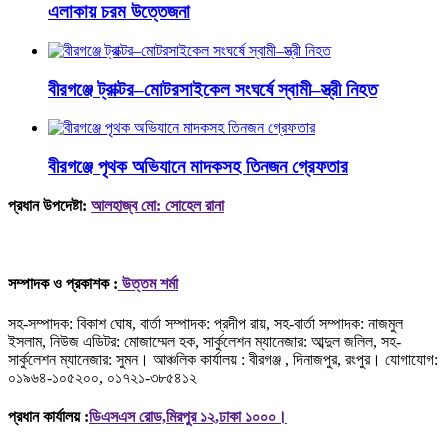
এলাকায় চরম উত্তেজনা
বীরগঞ্জে ট্রাক্টর–মোটরসাইকেল সংঘর্ষে স্বামী–স্ত্রী নিহত
বীরগঞ্জে পৃথক অভিযানে মাদকসহ তিনজন গ্রেফতার
প্রধান উপদেষ্টা:
আলহাজ্ব মো: সোহেল রানা
সম্পাদক ও প্রকাশক :
উত্তম শর্মা
সহ-সম্পাদক: বিকাশ ঘোষ, বার্তা সম্পাদক: প্রদীপ রায়, সহ-বার্তা সম্পাদক: নাজমুল
ইসলাম, নিউজ এডিটর: মোজাম্মেল হক, সার্কুলেশন ম্যানেজার: আব্দুল জলিল, সহ-
সার্কুলেশন ম্যানেজার: সুমন। আঞ্চলিক কার্যালয় : বীরগঞ্জ , দিনাজপুর, রংপুর। যোগাযোগ:
০১৯৬৪-১০৫২০০, ০১৭২১-৩৮৫৪১২
প্রধান কার্যালয় :
ডিএসএস রোড,মিরপুর ১২,ঢাকা ১০০০।