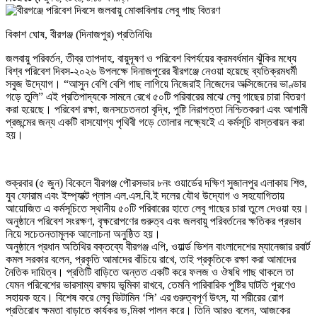
বিকাশ ঘোষ, বীরগঞ্জ (দিনাজপুর) প্রতিনিধিঃ
জলবায়ু পরিবর্তন, তীব্র তাপদাহ, বায়ুদূষণ ও পরিবেশ বিপর্যয়ের ক্রমবর্ধমান ঝুঁকির মধ্যে
বিশ্ব পরিবেশ দিবস-২০২৬ উপলক্ষে দিনাজপুরের বীরগঞ্জে নেওয়া হয়েছে ব্যতিক্রমধর্মী
সবুজ উদ্যোগ। “আসুন বেশি বেশি গাছ লাগিয়ে নিজেরাই নিজেদের অক্সিজেনের ভাণ্ডার
গড়ে তুলি” এই প্রতিপাদ্যকে সামনে রেখে ৫০টি পরিবারের মাঝে লেবু গাছের চারা বিতরণ
করা হয়েছে। পরিবেশ রক্ষা, জনসচেতনতা বৃদ্ধি, পুষ্টি নিরাপত্তা নিশ্চিতকরণ এবং আগামী
প্রজন্মের জন্য একটি বাসযোগ্য পৃথিবী গড়ে তোলার লক্ষ্যেইে এ কর্মসূচি বাস্তবায়ন করা
হয়।
শুক্রবার (৫ জুন) বিকেলে বীরগঞ্জ পৌরসভার ৮নং ওয়ার্ডের দক্ষিণ সুজালপুর এলাকায় শিশু,
যুব ফোরাম এবং ইম্প্যাক্ট প্লাস এল.এস.বি.ই দলের যৌথ উদ্যোগ ও সহযোগিতায়
আয়োজিত এ কর্মসূচিতে স্থানীয় ৫০টি পরিবারের হাতে লেবু গাছের চারা তুলে দেওয়া হয়।
অনুষ্ঠানে পরিবেশ সংরক্ষণ, বৃক্ষরোপণের গুরুত্ব এবং জলবায়ু পরিবর্তনের ক্ষতিকর প্রভাব
নিয়ে সচেতনতামূলক আলোচনা অনুষ্ঠিত হয়।
অনুষ্ঠানে প্রধান অতিথির বক্তব্যে বীরগঞ্জ এপি, ওয়ার্ল্ড ভিশন বাংলাদেশের ম্যানেজার রবার্ট
কমল সরকার বলেন, প্রকৃতি আমাদের বাঁচিয়ে রাখে, তাই প্রকৃতিকে রক্ষা করা আমাদের
নৈতিক দায়িত্ব। প্রতিটি বাড়িতে অন্তত একটি করে ফলজ ও ঔষধি গাছ থাকলে তা
যেমন পরিবেশের ভারসাম্য রক্ষায় ভূমিকা রাখবে, তেমনি পারিবারিক পুষ্টির ঘাটতি পূরণেও
সহায়ক হবে। বিশেষ করে লেবু ভিটামিন ‘সি’ এর গুরুত্বপূর্ণ উৎস, যা শরীরের রোগ
প্রতিরোধ ক্ষমতা বাড়াতে কার্যকর ভ‚মিকা পালন করে। তিনি আরও বলেন, আজকের