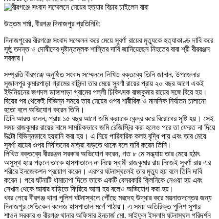
উত্তম শর্মা, বীরগঞ্জ দিনাজপুর প্রতিনিধি:
দিনাজপুরের বীরগঞ্জে সংবাদ সম্মেলন করে মেয়ে সুবর্ণা রায়ের মৃত্যুকে হত্যাকাণ্ড দাবি করে
সুষ্ঠু তদন্ত ও দোষীদের দৃষ্টান্তমূলক শাস্তির দাবি জানিয়েছেন নিহতের বাবা শ্রী বীররঞ্জন
সরকার।
সম্প্রতি বীরগঞ্জে অনুষ্ঠিত সংবাদ সম্মেলনে লিখিত বক্তব্যে তিনি জানান, উপজেলার
সুজালপুর কুমারপাড়া গ্রামের বাসিন্দা তার মেয়ে সুবর্ণা রায়ের প্রায় ২০ বছর আগে একই
ইউনিয়নের জগদল ডাঙ্গাপাড়া গ্রামের পল্লী চিকিৎসক রাজকুমার রায়ের সঙ্গে বিয়ে হয়।
বিয়ের পর থেকেই বিভিন্ন সময়ে তার মেয়ের ওপর শারীরিক ও মানসিক নির্যাতন চালানো
হতো বলে অভিযোগ করেন তিনি।
তিনি আরও বলেন, প্রায় ১৫ বছর আগে জমি ক্রয়কে কেন্দ্র করে বিরোধের সৃষ্টি হয়। সেই
সময় রাজকুমার রায়ের নামে সাময়িকভাবে জমি রেজিস্ট্রি করা হলেও পরে তা ফেরত না দিয়ে
উল্টো বিভিন্নভাবে হয়রানি করা হয়। এ নিয়ে পারিবারিক কলহ বৃদ্ধি পায় এবং তার মেয়ে
সুবর্ণা রায়ের ওপর নির্যাতনের মাত্রা বাড়তে থাকে বলে দাবি করেন তিনি।
লিখিত বক্তব্যে বীররঞ্জন সরকার অভিযোগ করেন, গত ৮ মে সন্ধ্যায় তার মেয়ে হঠাৎ
অসুস্থ হয়ে পড়লে তাকে হাসপাতালে না নিয়ে স্বামী রাজকুমার রায় নিজেই সুবর্ণা রায় এর
শরীরে ইনজেকশন প্রয়োগ করেন। এরপর ঘটনাস্থলেই তার মৃত্যু হয় বলে তিনি দাবি
করেন। পরে ঘটনাটি ধামাচাপা দিতে তাকে একটি বেসরকারি ক্লিনিকে নেওয়া হয় এবং
সেখান থেকে আবার বাড়িতে ফিরিয়ে আনা হয় বলেও অভিযোগ করা হয়।
খবর পেয়ে বীরগঞ্জ থানা পুলিশ ঘটনাস্থলে পৌঁছে মরদেহ উদ্ধার করে ময়নাতদন্তের জন্য
দিনাজপুর মেডিকেল কলেজ হাসপাতাল মর্গে পাঠায়। এ সময় অতিরিক্ত পুলিশ সুপার
শাওন সরকার ও বীরগঞ্জ থানার অফিসার ইনচার্জ মো. সাইফুল ইসলাম ঘটনাস্থল পরিদর্শন