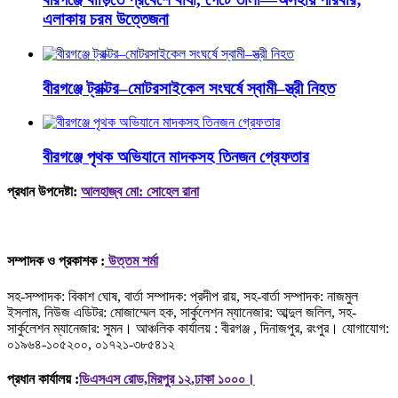
এলাকায় চরম উত্তেজনা
বীরগঞ্জে ট্রাক্টর–মোটরসাইকেল সংঘর্ষে স্বামী–স্ত্রী নিহত
বীরগঞ্জে পৃথক অভিযানে মাদকসহ তিনজন গ্রেফতার
প্রধান উপদেষ্টা:
আলহাজ্ব মো: সোহেল রানা
সম্পাদক ও প্রকাশক :
উত্তম শর্মা
সহ-সম্পাদক: বিকাশ ঘোষ, বার্তা সম্পাদক: প্রদীপ রায়, সহ-বার্তা সম্পাদক: নাজমুল
ইসলাম, নিউজ এডিটর: মোজাম্মেল হক, সার্কুলেশন ম্যানেজার: আব্দুল জলিল, সহ-
সার্কুলেশন ম্যানেজার: সুমন। আঞ্চলিক কার্যালয় : বীরগঞ্জ , দিনাজপুর, রংপুর। যোগাযোগ:
০১৯৬৪-১০৫২০০, ০১৭২১-৩৮৫৪১২
প্রধান কার্যালয় :
ডিএসএস রোড,মিরপুর ১২,ঢাকা ১০০০।