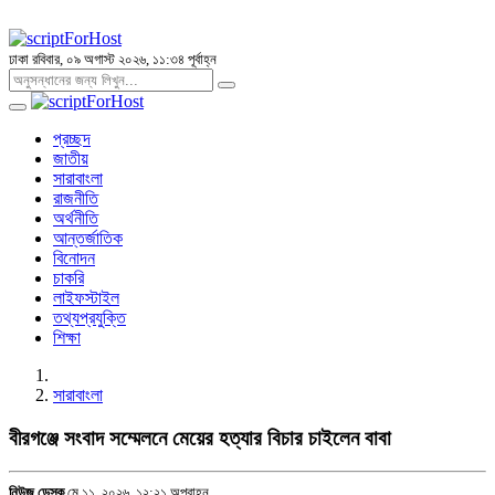
ঢাকা
রবিবার, ০৯ অগাস্ট ২০২৬, ১১:৩৪ পূর্বাহ্ন
প্রচ্ছদ
জাতীয়
সারাবাংলা
রাজনীতি
অর্থনীতি
আন্তর্জাতিক
বিনোদন
চাকরি
লাইফস্টাইল
তথ্যপ্রযুক্তি
শিক্ষা
সারাবাংলা
বীরগঞ্জে সংবাদ সম্মেলনে মেয়ের হত্যার বিচার চাইলেন বাবা
নিউজ ডেস্ক
মে ১১, ২০২৬, ১২:২১ অপরাহ্ন