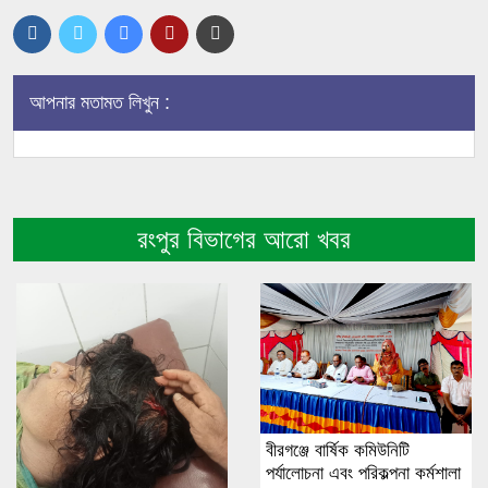
আপনার মতামত লিখুন :
রংপুর বিভাগের আরো খবর
বীরগঞ্জে বার্ষিক কমিউনিটি
পর্যালোচনা এবং পরিকল্পনা কর্মশালা