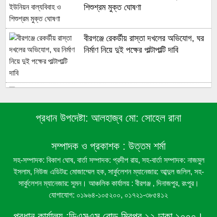
শিশুশ্রম মুক্ত ঘোষণা
বীরগঞ্জে রেকর্ডীয় রাস্তা দখলের অভিযোগ, ঘর
নির্মাণ নিয়ে দুই পক্ষের পাল্টাপাল্টি দাবি
বীরগঞ্জে লাউগাছের জাঙ্গি কাটার অভিযোগ
প্রধান উপদেষ্টা:
আলহাজ্ব মো: সোহেল রানা
বীরগঞ্জে গ্রাম বাংলার ঐতিহ্যবাহী ‘সাপ দিয়ে
পাতা’ খেলা অনুষ্ঠিত
সম্পাদক ও প্রকাশক :
উত্তম শর্মা
সহ-সম্পাদক: বিকাশ ঘোষ, বার্তা সম্পাদক: প্রদীপ রায়, সহ-বার্তা সম্পাদক: নাজমুল
বীরগঞ্জে সন্ত্রাসী হামলার প্রতিবাদে মানববন্ধন,
ইসলাম, নিউজ এডিটর: মোজাম্মেল হক, সার্কুলেশন ম্যানেজার: আব্দুল জলিল, সহ-
দোষীদের গ্রেপ্তার ও শান্তি প্রতিষ্ঠার দাবি
সার্কুলেশন ম্যানেজার: সুমন। আঞ্চলিক কার্যালয় : বীরগঞ্জ , দিনাজপুর, রংপুর।
যোগাযোগ: ০১৯৬৪-১০৫২০০, ০১৭২১-৩৮৫৪১২
প্রধান কার্যালয় :
ডিএসএস রোড,মিরপুর ১২,ঢাকা ১০০০।