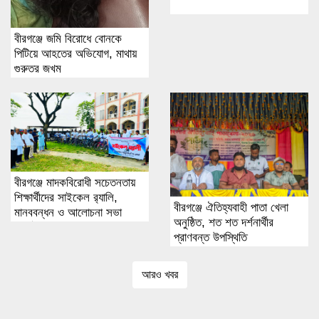
বীরগঞ্জে জমি বিরোধে বোনকে
পিটিয়ে আহতের অভিযোগ, মাথায়
গুরুতর জখম
বীরগঞ্জে মাদকবিরোধী সচেতনতায়
শিক্ষার্থীদের সাইকেল র‌্যালি,
বীরগঞ্জে ঐতিহ্যবাহী পাতা খেলা
মানববন্ধন ও আলোচনা সভা
অনুষ্ঠিত, শত শত দর্শনার্থীর
অনুষ্ঠিত
প্রাণবন্ত উপস্থিতি
আরও খবর