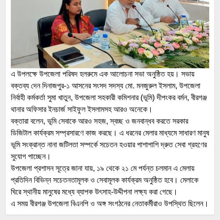
এ উপলক্ষে উপজেলা পরিষদ হলরুমে এক আলোচনা সভা অনুষ্ঠিত হয়। সভায়
বক্তব্য দেন দিনাজপুর-১ আসনের সংসদ সদস্য মো. মনজুরুল ইসলাম, উপজেলা
নির্বাহী কর্মকর্তা সুমা খাতুন, উপজেলা সহকারী কমিশনার (ভূমি) দীপংকর বর্মন, বীরগঞ্জ
থানার অফিসার ইনচার্জ সাইফুল ইসলামসহ আরও অনেকে।
বক্তারা বলেন, ভূমি সেবাকে আরও সহজ, স্বচ্ছ ও জনবান্ধব করতে সরকার
ডিজিটাল কার্যক্রম সম্প্রসারণে কাজ করছে। এ ধরনের মেলার মাধ্যমে সাধারণ মানুষ
ভূমি সংক্রান্ত নানা জটিলতা সম্পর্কে সচেতন হওয়ার পাশাপাশি দ্রুত সেবা গ্রহণের
সুযোগ পাচ্ছেন।
উপজেলা প্রশাসন সূত্রে জানা যায়, ১৯ থেকে ২১ মে পর্যন্ত চলমান এ মেলায়
প্রতিদিন বিভিন্ন সচেতনতামূলক ও সেবামূলক কার্যক্রম অনুষ্ঠিত হবে। মেলাকে
ঘিরে স্থানীয় মানুষের মধ্যে ব্যাপক উৎসাহ-উদ্দীপনা লক্ষ্য করা গেছে।
এ সময় বীরগঞ্জ উপজেলা বিএনপি ও অঙ্গ সংগঠনের নেতাকর্মীরাও উপস্থিত ছিলেন।