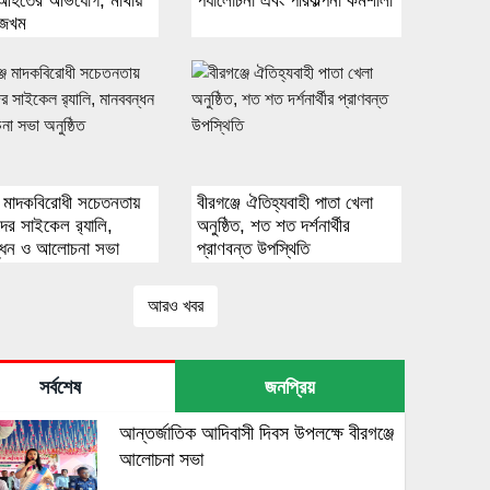
 আহতের অভিযোগ, মাথায়
পর্যালোচনা এবং পরিকল্পনা কর্মশালা
 জখম
জে মাদকবিরোধী সচেতনতায়
বীরগঞ্জে ঐতিহ্যবাহী পাতা খেলা
থীদের সাইকেল র‌্যালি,
অনুষ্ঠিত, শত শত দর্শনার্থীর
্ধন ও আলোচনা সভা
প্রাণবন্ত উপস্থিতি
আরও খবর
সর্বশেষ
জনপ্রিয়
আন্তর্জাতিক আদিবাসী দিবস উপলক্ষে বীরগঞ্জে
আলোচনা সভা