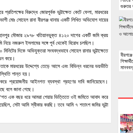
পিটিয়ে
গুরুতর
 প্রতিপক্ষের বিরুদ্ধে জোরপূর্বক ভুট্টাক্ষেত কেটে ফেলা, মারধরের
ভোগী মোঃ সোহেল রানা বীরগঞ্জ থানায় একটি লিখিত অভিযোগ দায়ের
াহানপুর মৌজার ২৯৭৮ খতিয়ানভুক্ত ৪১২০ দাগের একটি জমি ক্রয়
 নিয়ে নজরুল ইসলামের সঙ্গে পূর্ব থেকেই বিরোধ চলছিল।
নিটের দিকে অভিযুক্তরা সংঘবদ্ধভাবে সোহেল রানার ভুট্টাক্ষেতে
বীরগঞ্
সাধন করে।
শিক্ষার্
 তাকে মারধরের উদ্দেশ্যে তেড়ে আসে এবং বিভিন্ন ধরনের ভয়ভীতি
মানববন
অনুষ্ঠিত
স্থিতি শান্ত হয়।
 করে প্রয়োজনীয় আইনগত ব্যবস্থা গ্রহণের দাবি জানিয়েছেন।
রেছে বলে জানা গেছে।
ন, “গত এক বছর ধরে আমরা শেয়ার ভিত্তিতে ওই জমিতে আবাদ করে
য়েছিল, সেটা আমি স্বীকার করছি। তবে আমি ৭ শতাংশ জমির ভুট্টা