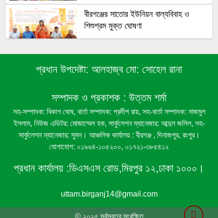
বীরগঞ্জের সাতোর ইউনিয়ন বাল্যবিবাহ ও
শিশুশ্রম মুক্ত ঘোষণা
বীরগঞ্জের ১১নং মরিচা ইউনিয়ন বাল্যবিবাহ ও
প্রধান উপদেষ্টা:
আলহাজ্ব মো: সোহেল রানা
শিশুশ্রম মুক্ত ঘোষণা
সম্পাদক ও প্রকাশক :
উত্তম শর্মা
বীরগঞ্জে রেকর্ডীয় রাস্তা দখলের অভিযোগ, ঘর
সহ-সম্পাদক: বিকাশ ঘোষ, বার্তা সম্পাদক: প্রদীপ রায়, সহ-বার্তা সম্পাদক: নাজমুল
নির্মাণ নিয়ে দুই পক্ষের পাল্টাপাল্টি দাবি
ইসলাম, নিউজ এডিটর: মোজাম্মেল হক, সার্কুলেশন ম্যানেজার: আব্দুল জলিল, সহ-
সার্কুলেশন ম্যানেজার: সুমন। আঞ্চলিক কার্যালয় : বীরগঞ্জ , দিনাজপুর, রংপুর।
যোগাযোগ: ০১৯৬৪-১০৫২০০, ০১৭২১-৩৮৫৪১২
বীরগঞ্জে লাউগাছের জাঙ্গি কাটার অভিযোগ
প্রধান কার্যালয় :
ডিএসএস রোড,মিরপুর ১২,ঢাকা ১০০০।
uttam.birganj14@gmail.com
বীরগঞ্জে গ্রাম বাংলার ঐতিহ্যবাহী ‘সাপ দিয়ে
পাতা’ খেলা অনুষ্ঠিত
© ২০২৫ সর্বস্বত্ব সংরক্ষিত