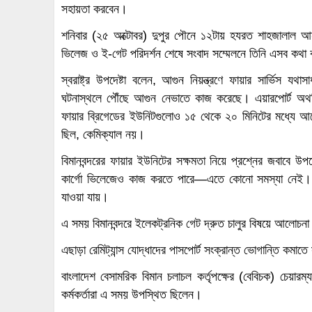
সহায়তা করবেন।
শনিবার (২৫ অক্টোবর) দুপুর পৌনে ১২টায় হযরত শাহজালাল আন্তর্জ
ভিলেজ ও ই-গেট পরিদর্শন শেষে সংবাদ সম্মেলনে তিনি এসব কথা
স্বরাষ্ট্র উপদেষ্টা বলেন, আগুন নিয়ন্ত্রণে ফায়ার সার্ভিস য
ঘটনাস্থলে পৌঁছে আগুন নেভাতে কাজ করেছে। এয়ারপোর্ট অথরি
ফায়ার ব্রিগেডের ইউনিটগুলোও ১৫ থেকে ২০ মিনিটের মধ্যে আ
ছিল, কেমিক্যাল নয়।
বিমানবন্দরের ফায়ার ইউনিটের সক্ষমতা নিয়ে প্রশ্নের জবাবে উপ
কার্গো ভিলেজেও কাজ করতে পারে—এতে কোনো সমস্যা নেই। য
যাওয়া যায়।
এ সময় বিমানবন্দরে ইলেকট্রনিক গেট দ্রুত চালুর বিষয়ে আলোচন
এছাড়া রেমিট্যান্স যোদ্ধাদের পাসপোর্ট সংক্রান্ত ভোগান্তি কমাতে
বাংলাদেশ বেসামরিক বিমান চলাচল কর্তৃপক্ষের (বেবিচক) চেয়ারম্
কর্মকর্তারা এ সময় উপস্থিত ছিলেন।