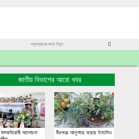
জাতীয় বিভাগের আরো খবর
জে মাদকবিরোধী আলোচনা
বীরগঞ্জে আলুগাছে ধরেছে টমেটোও