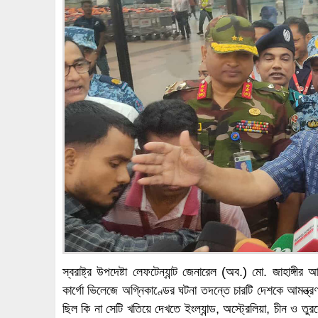
স্বরাষ্ট্র উপদেষ্টা লেফটেন্যান্ট জেনারেল (অব.) মো. জাহাঙ্গ
কার্গো ভিলেজে অগ্নিকাণ্ডের ঘটনা তদন্তে চারটি দেশকে আমন্ত
ছিল কি না সেটি খতিয়ে দেখতে ইংল্যান্ড, অস্ট্রেলিয়া, চীন ও তু