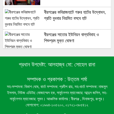
বীরগঞ্জের কবিরাজহাটে গরুর হাটের উদ্বোধন,
প্রতি বুধবার নিয়মিত বসবে হাট
বীরগঞ্জের সাতোর ইউনিয়ন বাল্যবিবাহ ও
শিশুশ্রম মুক্ত ঘোষণা
বীরগঞ্জের ১১নং মরিচা ইউনিয়ন বাল্যবিবাহ ও
শিশুশ্রম মুক্ত ঘোষণা
প্রধান উপদেষ্টা:
আলহাজ্ব মো: সোহেল রানা
সম্পাদক ও প্রকাশক :
উত্তম শর্মা
বীরগঞ্জে রেকর্ডীয় রাস্তা দখলের অভিযোগ, ঘর
সহ-সম্পাদক: বিকাশ ঘোষ, বার্তা সম্পাদক: প্রদীপ রায়, সহ-বার্তা সম্পাদক: নাজমুল
নির্মাণ নিয়ে দুই পক্ষের পাল্টাপাল্টি দাবি
ইসলাম, নিউজ এডিটর: মোজাম্মেল হক, সার্কুলেশন ম্যানেজার: আব্দুল জলিল, সহ-
সার্কুলেশন ম্যানেজার: সুমন। আঞ্চলিক কার্যালয় : বীরগঞ্জ , দিনাজপুর, রংপুর।
যোগাযোগ: ০১৯৬৪-১০৫২০০, ০১৭২১-৩৮৫৪১২
বীরগঞ্জে লাউগাছের জাঙ্গি কাটার অভিযোগ