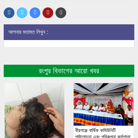
আপনার মতামত লিখুন :
রংপুর বিভাগের আরো খবর
বীরগঞ্জে বার্ষিক কমিউনিটি
পর্যালোচনা এবং পরিকল্পনা কর্মশালা