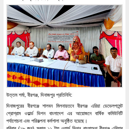
উত্তম শর্মা, বীরগঞ্জ, দিনাজপুর প্রতিনিধি:
দিনাজপুরের বীরগঞ্জে শালবন মিলনায়তনে বীরগঞ্জ এরিয়া ডেভেলপমেন্ট
প্রোগ্রাম ওয়ার্ল্ড ভিশন বাংলাদেশ এর আয়োজনে বার্ষিক কমিউনিটি
পর্যালোচনা এবং পরিকল্পনা কর্মশালা অনুষ্ঠিত হয়েছে।
রবিবার (২৮ জুন) সকাল ১১ টায় ওয়ার্ল্ড ভিশন বাংলাদেশ বীরগঞ্জ এরিয়ার