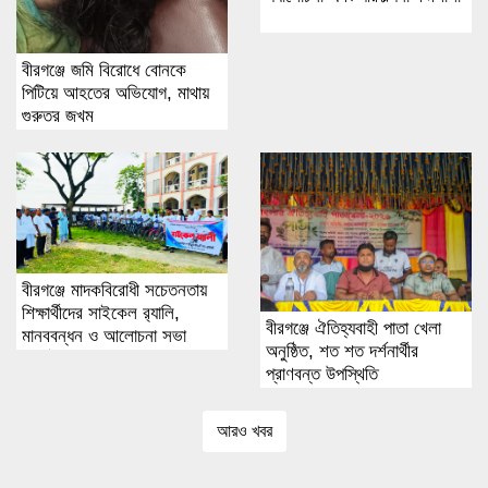
বীরগঞ্জে জমি বিরোধে বোনকে
পিটিয়ে আহতের অভিযোগ, মাথায়
গুরুতর জখম
বীরগঞ্জে মাদকবিরোধী সচেতনতায়
শিক্ষার্থীদের সাইকেল র‌্যালি,
বীরগঞ্জে ঐতিহ্যবাহী পাতা খেলা
মানববন্ধন ও আলোচনা সভা
অনুষ্ঠিত, শত শত দর্শনার্থীর
অনুষ্ঠিত
প্রাণবন্ত উপস্থিতি
আরও খবর