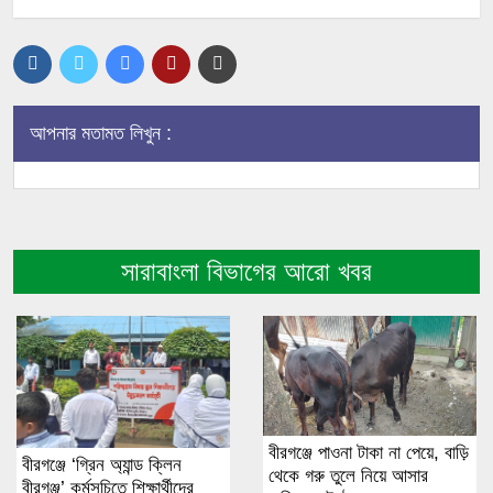
আপনার মতামত লিখুন :
সারাবাংলা বিভাগের আরো খবর
বীরগঞ্জে পাওনা টাকা না পেয়ে, বাড়ি
বীরগঞ্জে ‘গ্রিন অ্যান্ড ক্লিন
থেকে গরু তুলে নিয়ে আসার
বীরগঞ্জ’ কর্মসূচিতে শিক্ষার্থীদের