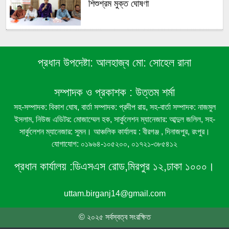
শিশুশ্রম মুক্ত ঘোষণা
বীরগঞ্জে রেকর্ডীয় রাস্তা দখলের অভিযোগ, ঘর
নির্মাণ নিয়ে দুই পক্ষের পাল্টাপাল্টি দাবি
প্রধান উপদেষ্টা:
আলহাজ্ব মো: সোহেল রানা
বীরগঞ্জে লাউগাছের জাঙ্গি কাটার অভিযোগ
সম্পাদক ও প্রকাশক :
উত্তম শর্মা
সহ-সম্পাদক: বিকাশ ঘোষ, বার্তা সম্পাদক: প্রদীপ রায়, সহ-বার্তা সম্পাদক: নাজমুল
ইসলাম, নিউজ এডিটর: মোজাম্মেল হক, সার্কুলেশন ম্যানেজার: আব্দুল জলিল, সহ-
বীরগঞ্জে গ্রাম বাংলার ঐতিহ্যবাহী ‘সাপ দিয়ে
সার্কুলেশন ম্যানেজার: সুমন। আঞ্চলিক কার্যালয় : বীরগঞ্জ , দিনাজপুর, রংপুর।
পাতা’ খেলা অনুষ্ঠিত
যোগাযোগ: ০১৯৬৪-১০৫২০০, ০১৭২১-৩৮৫৪১২
প্রধান কার্যালয় :
ডিএসএস রোড,মিরপুর ১২,ঢাকা ১০০০।
বীরগঞ্জে সন্ত্রাসী হামলার প্রতিবাদে মানববন্ধন,
দোষীদের গ্রেপ্তার ও শান্তি প্রতিষ্ঠার দাবি
uttam.birganj14@gmail.com
© ২০২৫ সর্বস্বত্ব সংরক্ষিত