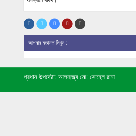
অবস্থানে থাকব।”
আপনার মতামত লিখুন :
প্রধান উপদেষ্টা:
আলহাজ্ব মো: সোহেল রানা
© ২০২৫ সর্বস্বত্ব সংরক্ষিত