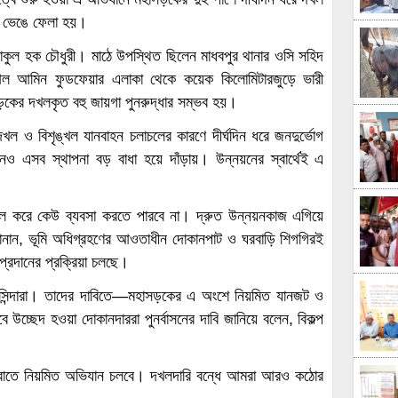
ো ভেঙে ফেলা হয়।
শফাকুল হক চৌধুরী। মাঠে উপস্থিত ছিলেন মাধবপুর থানার ওসি সহিদ
 আল আমিন ফুডফেয়ার এলাকা থেকে কয়েক কিলোমিটারজুড়ে ভারী
ড়কের দখলকৃত বহু জায়গা পুনরুদ্ধার সম্ভব হয়।
ল ও বিশৃঙ্খল যানবাহন চলাচলের কারণে দীর্ঘদিন ধরে জনদুর্ভোগ
েও এসব স্থাপনা বড় বাধা হয়ে দাঁড়ায়। উন্নয়নের স্বার্থেই এ
 দখল করে কেউ ব্যবসা করতে পারবে না। দ্রুত উন্নয়নকাজ এগিয়ে
নান, ভূমি অধিগ্রহণের আওতাধীন দোকানপাট ও ঘরবাড়ি শিগগিরই
প্রদানের প্রক্রিয়া চলছে।
বাসিন্দারা। তাদের দাবিতে—মহাসড়কের এ অংশে নিয়মিত যানজট ও
ে উচ্ছেদ হওয়া দোকানদাররা পুনর্বাসনের দাবি জানিয়ে বলেন, বিকল্প
ফেরাতে নিয়মিত অভিযান চলবে। দখলদারি বন্ধে আমরা আরও কঠোর