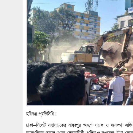
হবিগঞ্জ প্রতিনিধি :
ঢাকা–সিলেট মহাসড়কের মাধবপুর অংশে সড়ক ও জনপথ অধিদপ
বৃহস্পতিবার সকাল থেকে সেনাবাহিনী, পুলিশ ও সওজের যৌথ নেতৃত