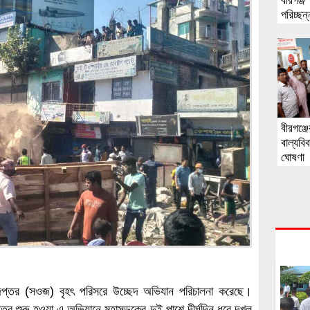
বীরগঞ্জ’
পরিচ্ছন
বীরগঞ্
বাল্যবি
ঘোষণা
্তর (সওজ) বৃহৎ পরিসরে উচ্ছেদ অভিযান পরিচালনা করেছে।
্বে শুরু হওয়া এ অভিযানে মহাসড়কের দুই পাশে দীর্ঘদিন ধরে দখল