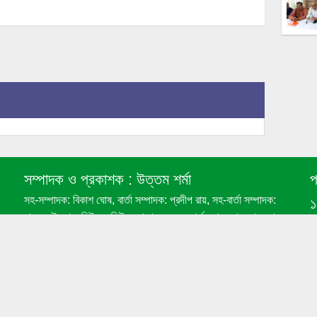
সম্পাদক ও প্রকাশক :
উত্তম শর্মা
প
সহ-সম্পাদক: বিকাশ ঘোষ, বার্তা সম্পাদক: প্রদীপ রায়, সহ-বার্তা সম্পাদক:
নাজমুল ইসলাম, নিউজ এডিটর: মোজাম্মেল হক, সার্কুলেশন ম্যানেজার: আব্দুল
জলিল, সহ-সার্কুলেশন ম্যানেজার: সুমন। আঞ্চলিক কার্যালয় : বীরগঞ্জ ,
u
দিনাজপুর, রংপুর। যোগাযোগ: ০১৯৬৪-১০৫২০০, ০১৭২১-৩৮৫৪১২
Design & Developed by
RSK HOST TEAM