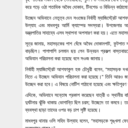
করে গড়ে ওঠা শতাধিক অবৈধ দোকান, টিনশেড ও বিভিন্ন কাঠাম
উচ্ছেদ অভিযানে নেতৃত্ব দেন সওজের নির্বাহী ম্যাজিস্ট্রেট আ
উল্যাহ এবং মাধবপুর আর্মি ক্যাম্পের সদস্যরা। উপজেলার
যন্ত্রপাতির সাহায্যে এসব স্থাপনা অপসারণ করা হয়। এতে মহাস
সূত্র জানায়, মহাসড়কের পাশ ঘেঁষে অবৈধ দোকানপাট, ফুটপাত দখ
বাড়ছিল। পাশাপাশি চলমান ছয় লেন উন্নয়ন প্রকল্প বাস্তবায়ন
অভিযান পরিচালনা করা হয়েছে বলে সওজ জানায়।
নির্বাহী ম্যাজিস্ট্রেট আশফাকুল হক চৌধুরী বলেন, “মহাসড়ক
নিতে এ উচ্ছেদ অভিযান পরিচালনা করা হয়েছে।” তিনি আরও জা
উচ্ছেদ করা হবে। এ বিষয়ে নোটিশ পাঠানো হয়েছে এবং ক্ষতিপূরণ 
এদিকে, অভিযানে সন্তোষ প্রকাশ করেছেন যাত্রী ও স্থানীয় 
দুর্ঘটনার ঝুঁকি থাকায় ভোগান্তি ছিল চরম; উচ্ছেদে তা কমবে। তব
ব্যবস্থা ছাড়া তাদের ওপর বড় চাপ সৃষ্টি হয়েছে।
মাধবপুর থানার ওসি সহিদ উল্যাহ বলেন, “মহাসড়কে শৃঙ্খলা 