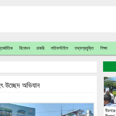
তর্জাতিক
বিনোদন
চাকরি
লাইফস্টাইল
তথ্যপ্রযুক্তি
শিক্ষা
ৎ উচ্ছেদ অভিযান
বীরগঞ্জে