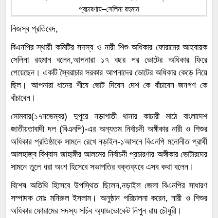
নিজস্ব প্রতিবেদ,
বিএনপির স্থায়ী কমিটির সদস্য ও নারী শিশু অধিকার ফোরামের আহবায়ক
সেলিনা রহমান বলেন,আপনারা ১৭ বছর পর ভোটের অধিকার ফিরে
পেয়েছেন। একটি স্বৈরাচার সরকার আপনাদের ভোটের অধিকার কেড়ে নিয়ে
ছিল। আপনারা ধানের শীষে ভোট দিবেন দেশ কে বাঁচাবেন জনগণ কে
বাঁচাবেন।
সোমবার(১৭নভেম্বর) দুপুরে নড়াগাতী থানার কাচারী মাঠে বাংলাদেশ
জাতীয়তাবাদী দল (বিএনপি)-এর অন্যতম নির্বাচনী অঙ্গীকার নারী ও শিশুর
অধিকার প্রতিষ্ঠাকে সামনে রেখে নড়াইল-১আসনে বিএনপি মনোনীত প্রার্থী
আলহাজ্ব বিশ্বাস জাহাঙ্গীর আলমের নির্বাচনী প্রচারণার অঙ্গীকার ভোটারদের
সামনে তুলে ধরা অংশ হিসেবে সভাপতির বক্তব্যবে এসব কথা বলেন।
বিশেষ অতিথি হিসেবে উপস্থিত ছিলেন,নড়াইল জেলা বিএনপির সাধারণ
সম্পাদক মোঃ মনিরুল ইসলাম। অনুষ্ঠান পরিচালনা করেন, নারী ও শিশুর
অধিকার ফোরামের সদস্য সচিব অ্যাডভোকেট নিপুন রায় চৌধুরী।