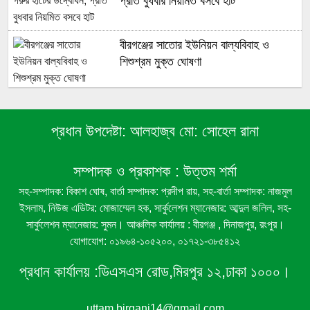
প্রতি বুধবার নিয়মিত বসবে হাট
বীরগঞ্জের সাতোর ইউনিয়ন বাল্যবিবাহ ও
শিশুশ্রম মুক্ত ঘোষণা
বীরগঞ্জের ১১নং মরিচা ইউনিয়ন বাল্যবিবাহ ও
শিশুশ্রম মুক্ত ঘোষণা
প্রধান উপদেষ্টা:
আলহাজ্ব মো: সোহেল রানা
বীরগঞ্জে রেকর্ডীয় রাস্তা দখলের অভিযোগ, ঘর
সম্পাদক ও প্রকাশক :
উত্তম শর্মা
নির্মাণ নিয়ে দুই পক্ষের পাল্টাপাল্টি দাবি
সহ-সম্পাদক: বিকাশ ঘোষ, বার্তা সম্পাদক: প্রদীপ রায়, সহ-বার্তা সম্পাদক: নাজমুল
ইসলাম, নিউজ এডিটর: মোজাম্মেল হক, সার্কুলেশন ম্যানেজার: আব্দুল জলিল, সহ-
সার্কুলেশন ম্যানেজার: সুমন। আঞ্চলিক কার্যালয় : বীরগঞ্জ , দিনাজপুর, রংপুর।
যোগাযোগ: ০১৯৬৪-১০৫২০০, ০১৭২১-৩৮৫৪১২
বীরগঞ্জে লাউগাছের জাঙ্গি কাটার অভিযোগ
প্রধান কার্যালয় :
ডিএসএস রোড,মিরপুর ১২,ঢাকা ১০০০।
বীরগঞ্জে গ্রাম বাংলার ঐতিহ্যবাহী ‘সাপ দিয়ে
uttam.birganj14@gmail.com