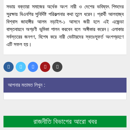
সভায় বক্তারা সমাজের অর্ধেক অংশ নারী ও দেশের ভবিষ্যৎ শিশুদের
সুরক্ষায় বিএনপির সুনির্দিষ্ট পরিকল্পনার কথা তুলে ধরেন। প্রার্থী আলহাজ্ব
বিশ্বাস জাহাঙ্গীর আলম নড়াইল-১ আসনে জয়ী হলে এই এজেন্ডা
বাস্তবায়নে অগ্রণী ভূমিকা পালন করবেন বলে অঙ্গীকার করেন। এলাকার
সর্বস্তরের জনগণ, বিশেষ করে নারী ভোটারদের স্বতঃস্ফূর্ত অংশগ্রহণে
এটি সফল হয়।
আপনার মতামত লিখুন :
রাজনীতি বিভাগের আরো খবর