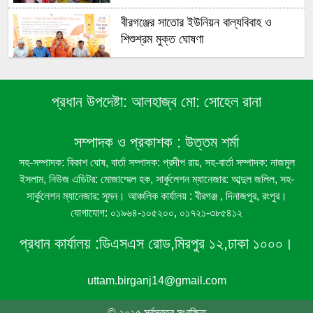
বীরগঞ্জের সাতোর ইউনিয়ন বাল্যবিবাহ ও
শিশুশ্রম মুক্ত ঘোষণা
বীরগঞ্জের ১১নং মরিচা ইউনিয়ন বাল্যবিবাহ ও
প্রধান উপদেষ্টা:
আলহাজ্ব মো: সোহেল রানা
শিশুশ্রম মুক্ত ঘোষণা
সম্পাদক ও প্রকাশক :
উত্তম শর্মা
বীরগঞ্জে রেকর্ডীয় রাস্তা দখলের অভিযোগ, ঘর
সহ-সম্পাদক: বিকাশ ঘোষ, বার্তা সম্পাদক: প্রদীপ রায়, সহ-বার্তা সম্পাদক: নাজমুল
নির্মাণ নিয়ে দুই পক্ষের পাল্টাপাল্টি দাবি
ইসলাম, নিউজ এডিটর: মোজাম্মেল হক, সার্কুলেশন ম্যানেজার: আব্দুল জলিল, সহ-
সার্কুলেশন ম্যানেজার: সুমন। আঞ্চলিক কার্যালয় : বীরগঞ্জ , দিনাজপুর, রংপুর।
যোগাযোগ: ০১৯৬৪-১০৫২০০, ০১৭২১-৩৮৫৪১২
বীরগঞ্জে লাউগাছের জাঙ্গি কাটার অভিযোগ
প্রধান কার্যালয় :
ডিএসএস রোড,মিরপুর ১২,ঢাকা ১০০০।
uttam.birganj14@gmail.com
বীরগঞ্জে গ্রাম বাংলার ঐতিহ্যবাহী ‘সাপ দিয়ে
পাতা’ খেলা অনুষ্ঠিত
© ২০২৫ সর্বস্বত্ব সংরক্ষিত