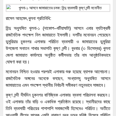
রাসেল আহমেদ,খুলনা প্রতিনিধি:
হিন্দু অধ্যুষিত খুলনা-১ (দাকোপ–বটিয়াঘাটা) আসনে এবার ব্যতিক্রমী
রাজনৈতিক পদক্ষেপ নিল জামায়াতে ইসলামী। দলটির মনোনয়ন পেয়েছেন
ডুমুরিয়ার চুকনগর এলাকার পরিচিত ব্যবসায়ী ও জামায়াতের ডুমুরিয়া
উপজেলা সনাতন শাখার সভাপতি কৃষ্ণ নন্দী। বুধবার (৩ ডিসেম্বর) খুলনা
জেলা জামায়াত কার্যালয়ে অনুষ্ঠিত কর্মীসভায় তাঁর নাম আনুষ্ঠানিকভাবে
ঘোষণা করা হয়।
মনোনয়ন নিশ্চিত হওয়ার পরপরই এলাকায় শুরু হয়েছে ব্যাপক আলোচনা।
রাজনৈতিক অঙ্গনের অনেকে বলছেন, সংখ্যালঘু অধ্যুষিত আসনে
জামায়াতের এমন পদক্ষেপ স্থানীয় নির্বাচনী সমীকরণ নতুনভাবে সাজাবে।
কৃষ্ণ নন্দী দীর্ঘদিন চুকনগর বাণিজ্যিক এলাকায় ব্যবসা পরিচালনা করছেন।
ওই এলাকায় তাঁর বাড়ি ও একাধিক প্রতিষ্ঠান রয়েছে। স্থানীয়দের কাছে
তিনি ব্যবসায়ী পরিচয়ের পাশাপাশি সমাজসেবী হিসেবেও পরিচিত। অতীতে
আওয়ামী লীগের সাবেক এমপি নারায়ণ চন্দ্র চন্দের ঘনিষ্ঠ হিসেবে পরিচিত