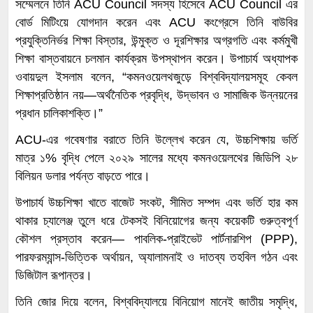
সম্মেলনে তিনি ACU Council সদস্য হিসেবে ACU Council এর
বোর্ড মিটিংয়ে যোগদান করেন এবং ACU কংগ্রেসে তিনি বাউবির
প্রযুক্তিনির্ভর শিক্ষা বিস্তার, উন্মুক্ত ও দূরশিক্ষার অগ্রগতি এবং কর্মমুখী
শিক্ষা বাস্তবায়নে চলমান কার্যক্রম উপস্থাপন করেন। উপাচার্য অধ্যাপক
ওবায়দুল ইসলাম বলেন, “কমনওয়েলথজুড়ে বিশ্ববিদ্যালয়সমূহ কেবল
শিক্ষাপ্রতিষ্ঠান নয়—অর্থনৈতিক প্রবৃদ্ধি, উদ্ভাবন ও সামাজিক উন্নয়নের
প্রধান চালিকাশক্তি।”
ACU-এর গবেষণার বরাতে তিনি উল্লেখ করেন যে, উচ্চশিক্ষায় ভর্তি
মাত্র ১% বৃদ্ধি পেলে ২০২৯ সালের মধ্যে কমনওয়েলথের জিডিপি ২৮
বিলিয়ন ডলার পর্যন্ত বাড়তে পারে।
উপাচার্য উচ্চশিক্ষা খাতে বাজেট সংকট, সীমিত সম্পদ এবং ভর্তি হার কম
থাকার চ্যালেঞ্জ তুলে ধরে টেকসই বিনিয়োগের জন্য কয়েকটি গুরুত্বপূর্ণ
কৌশল প্রস্তাব করেন— পাবলিক-প্রাইভেট পার্টনারশিপ (PPP),
পারফরম্যান্স-ভিত্তিক অর্থায়ন, অ্যালামনাই ও দাতব্য তহবিল গঠন এবং
ডিজিটাল রূপান্তর।
তিনি জোর দিয়ে বলেন, বিশ্ববিদ্যালয়ে বিনিয়োগ মানেই জাতীয় সমৃদ্ধি,