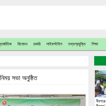
তর্জাতিক
বিনোদন
চাকরি
লাইফস্টাইল
তথ্যপ্রযুক্তি
শিক্ষা
িময় সভা অনুষ্ঠিত
বীরগঞ্জে