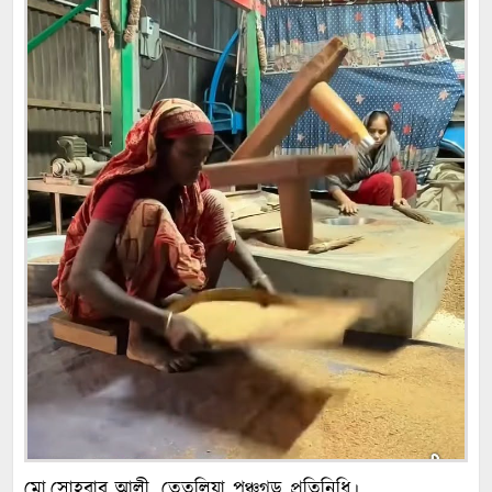
মো,সোহরাব আলী, তেতুলিয়া পঞ্চগড় প্রতিনিধি।