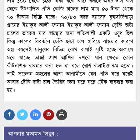
দাম ১০০ থেকে ১৫০ টাকা ধরে বিক্রি করছে অথচ চাল কল
থেকে উৎপাদিত প্রতি কেজি চালের দাম মাত্র ৫০ টাকা থেকে
৭০ টাকায় বিক্রি হচ্ছে। ৭০/৮০ বছর বয়সের বৃদ্ধদর্জিপাড়া
গ্রামের ইয়াকুব আলী জানান ইয়াকুব আলী জানান ঢ়েকি ছাটা
চালের ভাতের মার স্বাস্থ্যের জন্য শক্তিশালী একটি ওষুধ ছিল
কিন্তু কালের বিবর্তনে ঢেঁকি ছাটা চাল হারিয়ে যাওয়ার কারণে
অল্প বয়সেই মানুষের বিভিন্ন রোগ বালাই সৃষ্টি হচ্ছে অকালে
মরে যাচ্ছে তাজা প্রাণ আশির দশকে ধান ক্ষেতে কোন
কীটনাশক ব্যবহার করা হত না বলে রোগ বালাইও কম হতো।
তাই সচেতন মহলের আশা আগামীতে যেন প্রতি ঘরে ঘরেই
আবার টেকি ছাটা চাল তৈরির জন্য ঘরে ঘরে ঢেঁকি ব্যবহার করা
হয়।
আপনার মতামত লিখুন :