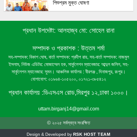
শিশুশ্রম মুক্ত ঘোষণা
বীরগঞ্জের ১১নং মরিচা ইউনিয়ন বাল্যবিবাহ ও
প্রধান উপদেষ্টা:
আলহাজ্ব মো: সোহেল রানা
শিশুশ্রম মুক্ত ঘোষণা
সম্পাদক ও প্রকাশক :
উত্তম শর্মা
বীরগঞ্জে রেকর্ডীয় রাস্তা দখলের অভিযোগ, ঘর
সহ-সম্পাদক: বিকাশ ঘোষ, বার্তা সম্পাদক: প্রদীপ রায়, সহ-বার্তা সম্পাদক: নাজমুল
নির্মাণ নিয়ে দুই পক্ষের পাল্টাপাল্টি দাবি
ইসলাম, নিউজ এডিটর: মোজাম্মেল হক, সার্কুলেশন ম্যানেজার: আব্দুল জলিল, সহ-
সার্কুলেশন ম্যানেজার: সুমন। আঞ্চলিক কার্যালয় : বীরগঞ্জ , দিনাজপুর, রংপুর।
যোগাযোগ: ০১৯৬৪-১০৫২০০, ০১৭২১-৩৮৫৪১২
বীরগঞ্জে লাউগাছের জাঙ্গি কাটার অভিযোগ
প্রধান কার্যালয় :
ডিএসএস রোড,মিরপুর ১২,ঢাকা ১০০০।
uttam.birganj14@gmail.com
বীরগঞ্জে গ্রাম বাংলার ঐতিহ্যবাহী ‘সাপ দিয়ে
পাতা’ খেলা অনুষ্ঠিত
© ২০২৫ সর্বস্বত্ব সংরক্ষিত
Design & Developed by
RSK HOST TEAM