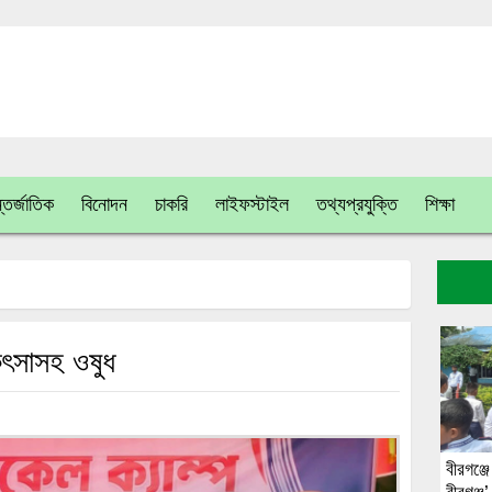
তর্জাতিক
বিনোদন
চাকরি
লাইফস্টাইল
তথ্যপ্রযুক্তি
শিক্ষা
কিৎসাসহ ওষুধ
বীরগঞ্জে