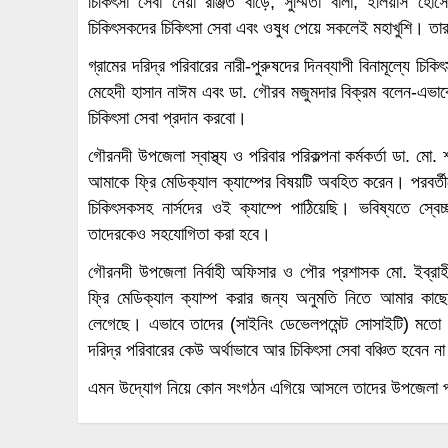
চিকিৎসা সেবা নেয়া রঞ্জিত বাড়ৈ, সুম্মিতা বালা, ইলিয়াস হোস
চিকিৎসকদের চিকিৎসা সেবা এবং ওষুধ পেয়ে সকলেই মহাখুশি। ত
গ্রামের দরিদ্র পরিবারের নারী-পুরুষদের দিনব্যাপী বিনামূল্যে চি
মেহেদী হাসান নাঈম এবং ডা. গৌরব মজুমদার বিক্রম বলেন-এভাব
চিকিৎসা সেবা প্রদান করবো।
গৌরনদী উপজেলা স্বাস্থ্য ও পরিবার পরিকল্পনা কর্মকর্তা ডা. মো
আমাকে ফ্রি মেডিক্যাল ক্যাম্পের বিষয়টি অবহিত করেন। পরবর্ত
চিকিৎসকসহ নার্সদের ওই ক্যাম্পে পাঠিয়েছি। ভবিষ্যতে স
তাদেরকেও সহযোগিতা করা হবে।
গৌরনদী উপজেলা নির্বাহী অফিসার ও পৌর প্রশাসক মো. ইব্রাহীম 
ফ্রি মেডিক্যাল ক্যাম্প করার জন্য অনুমতি নিতে আমার কাছ
লেগেছে। এভাবে তাদের (সাইনিং ডেভেলপমেন্ট সোসাইটি) মতো অ
দরিদ্র পরিবারের কেউ অর্থাভাবে আর চিকিৎসা সেবা বঞ্চিত হবেন ন
এমন উদ্যোগ নিয়ে কোন সংগঠন এগিয়ে আসলে তাদের উপজেলা প্রশ