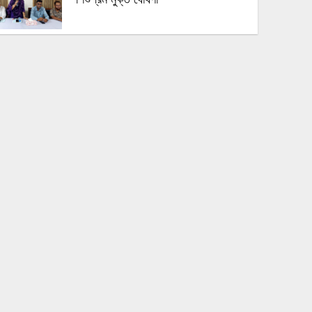
বীরগঞ্জে রেকর্ডীয় রাস্তা দখলের অভিযোগ, ঘর
নির্মাণ নিয়ে দুই পক্ষের পাল্টাপাল্টি দাবি
বীরগঞ্জে লাউগাছের জাঙ্গি কাটার অভিযোগ
বীরগঞ্জে গ্রাম বাংলার ঐতিহ্যবাহী ‘সাপ দিয়ে
পাতা’ খেলা অনুষ্ঠিত
বীরগঞ্জে সন্ত্রাসী হামলার প্রতিবাদে মানববন্ধন,
দোষীদের গ্রেপ্তার ও শান্তি প্রতিষ্ঠার দাবি