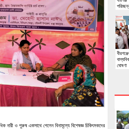
বীরগঞ্জ’
পরিচ্ছন
বীরগঞ্
বাল্যবি
ঘোষণা
শতাধিক নারী ও পুরুষ একসাথে পেলেন বিনামূল্যে বিশেষজ্ঞ চিকিৎসকদের